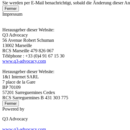
Sie werden per E-Mail benachrichtigt, sobald die Änderung dieser A
Fermer
Impressum
Herausgeber dieser Website:
Q3 Advocacy
56 Avenue Robert Schuman
13002 Marseille
RCS Marseille 479 826 067
Téléphone : +33 (0)4 91 67 15 30
www.q3-advocacy.com
Herausgeber dieser Website:
1&1 Internet SARL
7 place de la Gare
BP 70109
57201 Sarreguemines Cedex
RCS Sarreguemines B 431 303 775
Fermer
Powered by
Q3 Advocacy
www.q3-advocacy.com